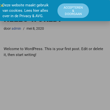
Deze website maakt gebruik
ACCEPTEREN
van cookies. Lees hier alles
&
Ga
DOORGAAN
over in de
Privacy & AVG
.
HELLO WORLD!
naar
de
door
admin
mei 8, 2020
inhoud
Welcome to WordPress. This is your first post. Edit or delete
it, then start writing!